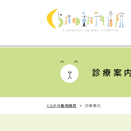
診療案
くらがの動物病院
>
診療案内